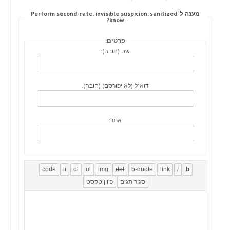
מענה ל־Perform second-rate: invisible suspicion, sanitized
know?
פרטים:
שם (חובה):
דוא"ל (לא יפורסם) (חובה):
אתר: