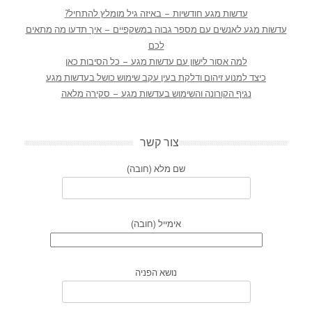
עדשות מגע חודשיות – באיזה גיל מומלץ להתחיל?
עדשות מגע לאנשים עם מספר גבוה במשקפיים – איך תדעו מה מתאים
לכם
למה אסור לישון עם עדשות מגע – כל הסיבות כאן
כיצד למנוע זיהום ודלקת בעין עקב שימוש כושל בעדשות מגע
נגיף הקורונה והשימוש בעדשות מגע – סקירה מלאה
צור קשר
שם מלא (חובה)
אימייל (חובה)
נושא הפניה