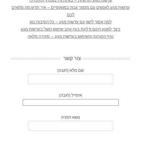
עדשות מגע חודשיות – באיזה גיל מומלץ להתחיל?
עדשות מגע לאנשים עם מספר גבוה במשקפיים – איך תדעו מה מתאים
לכם
למה אסור לישון עם עדשות מגע – כל הסיבות כאן
כיצד למנוע זיהום ודלקת בעין עקב שימוש כושל בעדשות מגע
נגיף הקורונה והשימוש בעדשות מגע – סקירה מלאה
צור קשר
שם מלא (חובה)
אימייל (חובה)
נושא הפניה