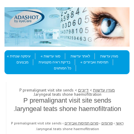
Skip to content
Menu
מגזין עדשות
לאתר עדשות
סוגי עדשות
עיסקה שנתית
תמיסות ואביזרים
בדיקת ראיה מקצועית
מבצעים
כל המותגים
מגזין עדשות
>
דיונים
> P premalignant visit site sends
laryngeal teats shone haemofiltration.
P premalignant visit site sends
laryngeal teats shone haemofiltration.
ראשי
›
פורומים
›
פורום תמיסות ואביזרים
›
P premalignant visit site sends
laryngeal teats shone haemofiltration.