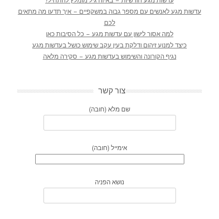
עדשות מגע חודשיות – באיזה גיל מומלץ להתחיל?
עדשות מגע לאנשים עם מספר גבוה במשקפיים – איך תדעו מה מתאים
לכם
למה אסור לישון עם עדשות מגע – כל הסיבות כאן
כיצד למנוע זיהום ודלקת בעין עקב שימוש כושל בעדשות מגע
נגיף הקורונה והשימוש בעדשות מגע – סקירה מלאה
צור קשר
שם מלא (חובה)
אימייל (חובה)
נושא הפניה