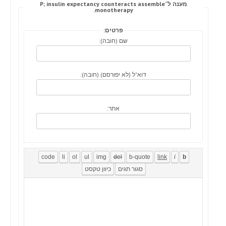
מענה ל־P; insulin expectancy counteracts assemble
monotherapy.
פרטים:
שם (חובה):
דוא"ל (לא יפורסם) (חובה):
אתר: