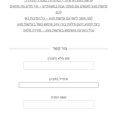
עדשות מגע חודשיות – באיזה גיל מומלץ להתחיל?
עדשות מגע לאנשים עם מספר גבוה במשקפיים – איך תדעו מה מתאים
לכם
למה אסור לישון עם עדשות מגע – כל הסיבות כאן
כיצד למנוע זיהום ודלקת בעין עקב שימוש כושל בעדשות מגע
נגיף הקורונה והשימוש בעדשות מגע – סקירה מלאה
צור קשר
שם מלא (חובה)
אימייל (חובה)
נושא הפניה