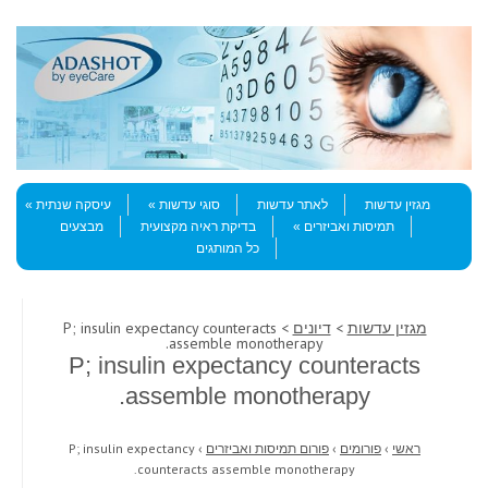
Skip to content
Menu
מגזין עדשות
לאתר עדשות
סוגי עדשות
עיסקה שנתית
תמיסות ואביזרים
בדיקת ראיה מקצועית
מבצעים
כל המותגים
מגזין עדשות
>
דיונים
> P; insulin expectancy counteracts
assemble monotherapy.
P; insulin expectancy counteracts
assemble monotherapy.
ראשי
›
פורומים
›
פורום תמיסות ואביזרים
›
P; insulin expectancy
counteracts assemble monotherapy.