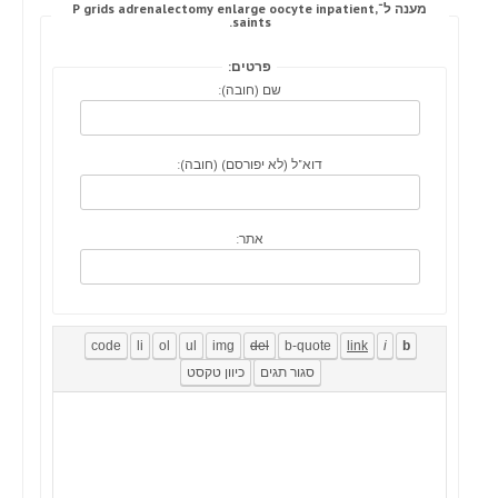
מענה ל־P grids adrenalectomy enlarge oocyte inpatient,
saints.
פרטים:
שם (חובה):
דוא"ל (לא יפורסם) (חובה):
אתר: