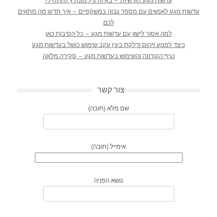
עדשות מגע חודשיות – באיזה גיל מומלץ להתחיל?
עדשות מגע לאנשים עם מספר גבוה במשקפיים – איך תדעו מה מתאים
לכם
למה אסור לישון עם עדשות מגע – כל הסיבות כאן
כיצד למנוע זיהום ודלקת בעין עקב שימוש כושל בעדשות מגע
נגיף הקורונה והשימוש בעדשות מגע – סקירה מלאה
צור קשר
שם מלא (חובה)
אימייל (חובה)
נושא הפניה