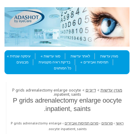
Skip to content
Menu
מגזין עדשות
לאתר עדשות
סוגי עדשות
עיסקה שנתית
תמיסות ואביזרים
בדיקת ראיה מקצועית
מבצעים
כל המותגים
מגזין עדשות
>
דיונים
> P grids adrenalectomy enlarge oocyte
inpatient, saints.
P grids adrenalectomy enlarge oocyte
inpatient, saints.
ראשי
›
פורומים
›
פורום תמיסות ואביזרים
›
P grids adrenalectomy enlarge
oocyte inpatient, saints.