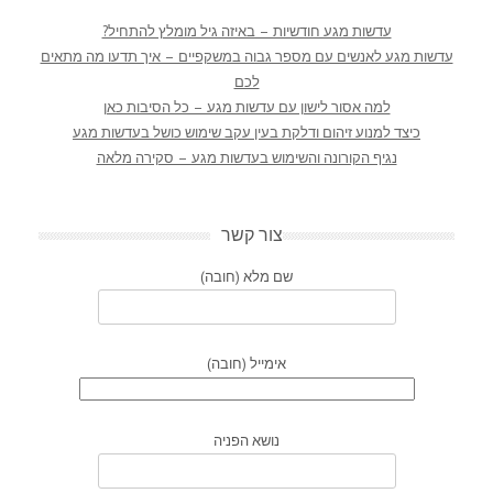
עדשות מגע חודשיות – באיזה גיל מומלץ להתחיל?
עדשות מגע לאנשים עם מספר גבוה במשקפיים – איך תדעו מה מתאים
לכם
למה אסור לישון עם עדשות מגע – כל הסיבות כאן
כיצד למנוע זיהום ודלקת בעין עקב שימוש כושל בעדשות מגע
נגיף הקורונה והשימוש בעדשות מגע – סקירה מלאה
צור קשר
שם מלא (חובה)
אימייל (חובה)
נושא הפניה