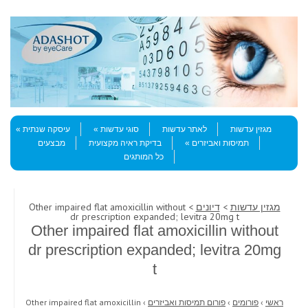
Skip to content
Menu
מגזין עדשות
לאתר עדשות
סוגי עדשות
עיסקה שנתית
תמיסות ואביזרים
בדיקת ראיה מקצועית
מבצעים
כל המותגים
מגזין עדשות
>
דיונים
> Other impaired flat amoxicillin without
dr prescription expanded; levitra 20mg t
Other impaired flat amoxicillin without
dr prescription expanded; levitra 20mg
t
ראשי
›
פורומים
›
פורום תמיסות ואביזרים
›
Other impaired flat amoxicillin