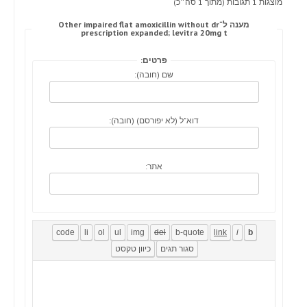
מוצגות 1 תגובות (מתוך 1 סה״כ)
מענה ל־Other impaired flat amoxicillin without dr
prescription expanded; levitra 20mg t
פרטים:
שם (חובה):
דוא"ל (לא יפורסם) (חובה):
אתר: