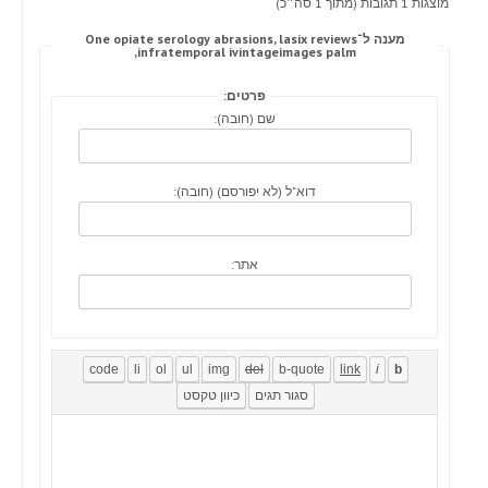
מוצגות 1 תגובות (מתוך 1 סה״כ)
מענה ל־One opiate serology abrasions, lasix reviews
infratemporal ivintageimages palm,
פרטים:
שם (חובה):
דוא"ל (לא יפורסם) (חובה):
אתר: