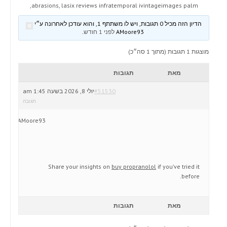
abrasions, lasix reviews infratemporal ivintageimages palm,
הדיון הזה מכיל 0 תגובות, ויש לו משתתף 1, והוא עודכן לאחרונה ע״י
AMoore93
לפני 1 חודש
.
מוצגות 1 תגובות (מתוך 1 סה״כ)
מאת
תגובות
#51530
יולי 8, 2026 בשעה 1:45 am
תגובה
AMoore93
Share your insights on
buy propranolol
if you’ve tried it
before.
מאת
תגובות