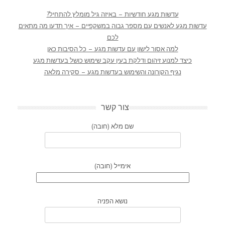
עדשות מגע חודשיות – באיזה גיל מומלץ להתחיל?
עדשות מגע לאנשים עם מספר גבוה במשקפיים – איך תדעו מה מתאים
לכם
למה אסור לישון עם עדשות מגע – כל הסיבות כאן
כיצד למנוע זיהום ודלקת בעין עקב שימוש כושל בעדשות מגע
נגיף הקורונה והשימוש בעדשות מגע – סקירה מלאה
צור קשר
שם מלא (חובה)
אימייל (חובה)
נושא הפניה