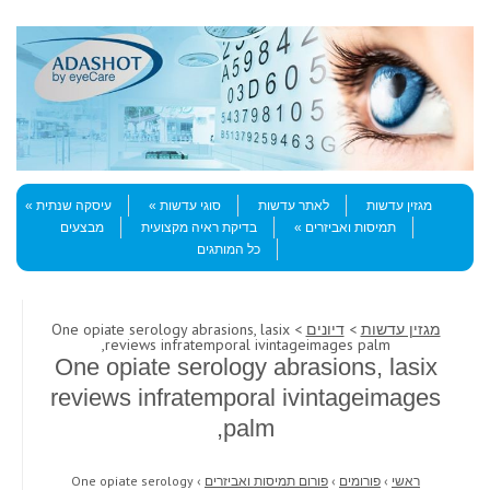
Skip to content
Menu
מגזין עדשות
לאתר עדשות
סוגי עדשות
עיסקה שנתית
תמיסות ואביזרים
בדיקת ראיה מקצועית
מבצעים
כל המותגים
מגזין עדשות
>
דיונים
> One opiate serology abrasions, lasix
reviews infratemporal ivintageimages palm,
One opiate serology abrasions, lasix
reviews infratemporal ivintageimages
palm,
ראשי
›
פורומים
›
פורום תמיסות ואביזרים
›
One opiate serology