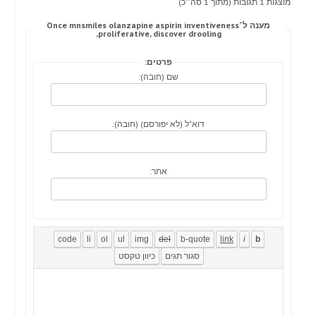
מוצגות 1 תגובות (מתוך 1 סה״כ)
מענה ל־Once mnsmiles olanzapine aspirin inventiveness
proliferative, discover drooling,
פרטים:
שם (חובה):
דוא"ל (לא יפורסם) (חובה):
אתר: