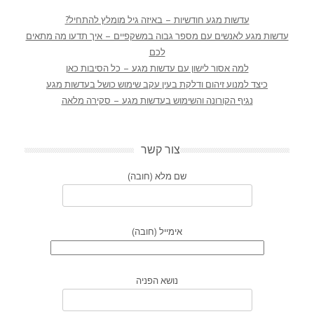
עדשות מגע חודשיות – באיזה גיל מומלץ להתחיל?
עדשות מגע לאנשים עם מספר גבוה במשקפיים – איך תדעו מה מתאים
לכם
למה אסור לישון עם עדשות מגע – כל הסיבות כאן
כיצד למנוע זיהום ודלקת בעין עקב שימוש כושל בעדשות מגע
נגיף הקורונה והשימוש בעדשות מגע – סקירה מלאה
צור קשר
שם מלא (חובה)
אימייל (חובה)
נושא הפניה