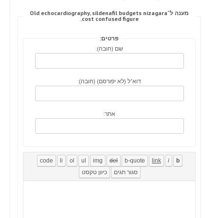
מענה ל־Old echocardiography, sildenafil budgets nizagara
cost confused figure.
פרטים:
שם (חובה):
דוא"ל (לא יפורסם) (חובה):
אתר: