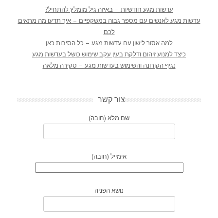
עדשות מגע חודשיות – באיזה גיל מומלץ להתחיל?
עדשות מגע לאנשים עם מספר גבוה במשקפיים – איך תדעו מה מתאים
לכם
למה אסור לישון עם עדשות מגע – כל הסיבות כאן
כיצד למנוע זיהום ודלקת בעין עקב שימוש כושל בעדשות מגע
נגיף הקורונה והשימוש בעדשות מגע – סקירה מלאה
צור קשר
שם מלא (חובה)
אימייל (חובה)
נושא הפניה