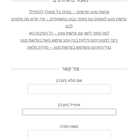
מאמרים אחרונים
עדשות מגע חודשיות – באיזה גיל מומלץ להתחיל?
עדשות מגע לאנשים עם מספר גבוה במשקפיים – איך תדעו מה מתאים
לכם
למה אסור לישון עם עדשות מגע – כל הסיבות כאן
כיצד למנוע זיהום ודלקת בעין עקב שימוש כושל בעדשות מגע
נגיף הקורונה והשימוש בעדשות מגע – סקירה מלאה
צור קשר
שם מלא (חובה)
אימייל (חובה)
נושא הפניה