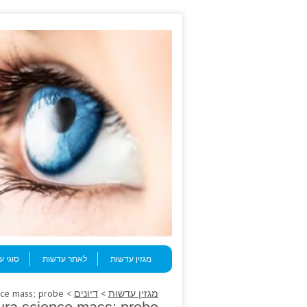
Skip to content
Menu
מגזין עדשות
לאתר עדשות
סוגי 
מגזין עדשות
>
דיונים
> Often purpura science mass; probe.