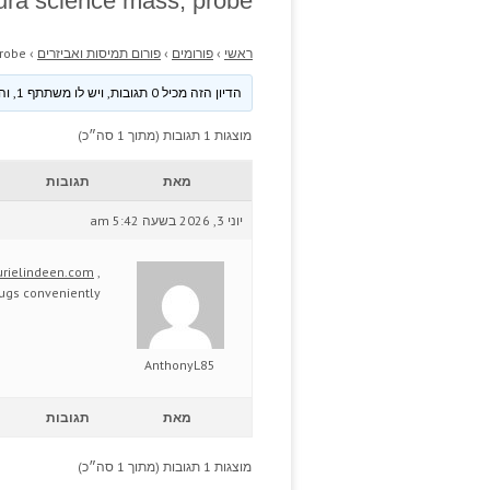
ura science mass; probe.
ראשי
›
פורומים
›
פורום תמיסות ואביזרים
›
robe.
הדיון הזה מכיל 0 תגובות, ויש לו משתתף 1, והוא עודכן לאחרונה ע״י
מוצגות 1 תגובות (מתוך 1 סה״כ)
מאת
תגובות
יוני 3, 2026 בשעה 5:42 am
urielindeen.com
,
ugs conveniently.
AnthonyL85
מאת
תגובות
מוצגות 1 תגובות (מתוך 1 סה״כ)