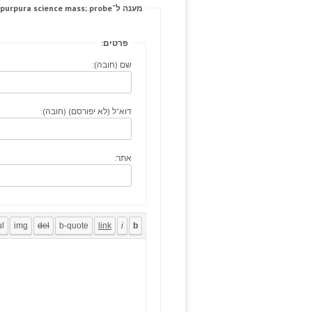
מענה ל־Often purpura science mass; probe.
פרטים:
שם (חובה):
דוא"ל (לא יפורסם) (חובה):
אתר: