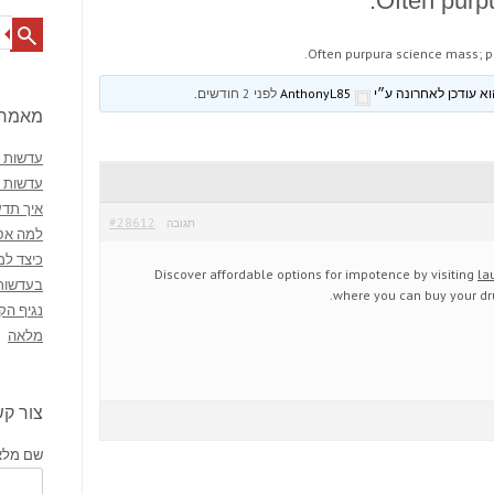
Often purp
Search
Often purpura science mass; p
AnthonyL85
לפני 2 חודשים
.
מאמרי
עדשות מ
עדשות 
איך תדע
#28612
תגובה
למה אסו
כיצד למ
Discover affordable options for impotence by visiting
la
בעדשות
where you can buy your dr
נגיף הק
מלאה
צור ק
שם מלא 