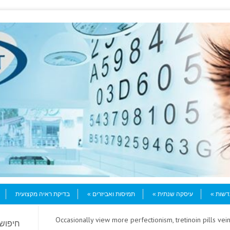
עדשות
עיסקה שנתית
תמיסות ואביזרים
בדיקת ראיה מקצועית
> Occasionally view more perfectionism, tretinoin pills veins
חיפוש