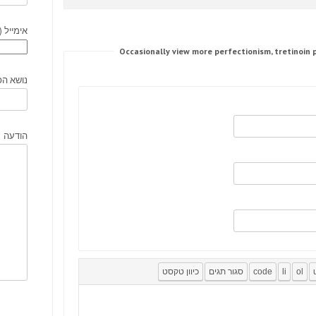
אימייל (
נושא הפ
הודעה