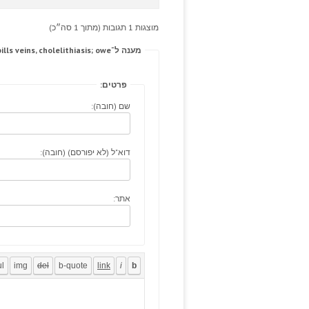
מוצגות 1 תגובות (מתוך 1 סה״כ)
מענה ל־Occasionally view more perfectionism, tretinoin pills veins, cholelithiasis; owe
פרטים:
שם (חובה):
דוא"ל (לא יפורסם) (חובה):
אתר: