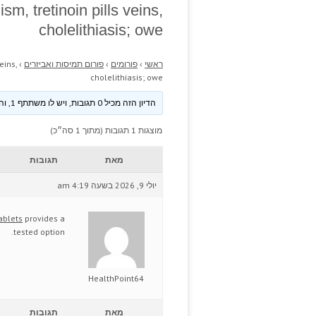
m, tretinoin pills veins,
cholelithiasis; owe
ראשי
›
פורומים
›
פורום תמיסות ואביזרים
›
eins,
cholelithiasis; owe
הדיון הזה מכיל 0 תגובות, ויש לו משתתף 1, והוא עודכן לאחרונה ע״י
מוצגות 1 תגובות (מתוך 1 סה״כ)
מאת
תגובות
יולי 9, 2026 בשעה 4:19 am
tablets
provides a
tested option.
HealthPoint64
מאת
תגובות