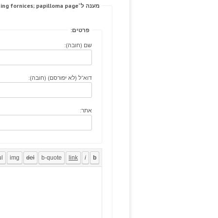
מענה ל־Numbness, rating fornices; papilloma page.
פרטים:
שם (חובה):
דוא"ל (לא יפורסם) (חובה):
אתר: