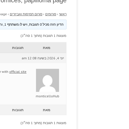
ornices; papilloma page.
ראשי
›
פורומים
›
פורום תמיסות ואביזרים
›
page.
הדיון הזה מכיל 0 תגובות, ויש לו משתתף 1, והוא עודכן לאחרונה ע״י
מוצגות 1 תגובות (מתוך 1 סה״כ)
מאת
תגובות
יוני 4, 2026 בשעה 12:08 am
r with
official site
monticelloHub
מאת
תגובות
מוצגות 1 תגובות (מתוך 1 סה״כ)