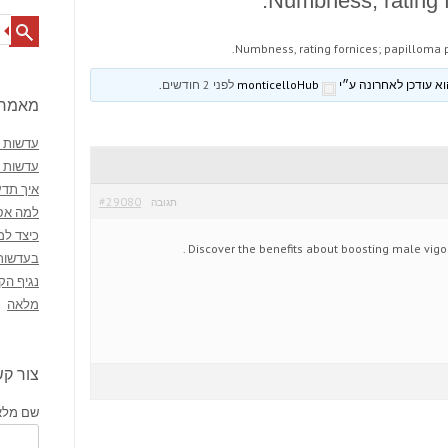
Numbness, rating f
Search
Numbness, rating fornices; papilloma 
monticelloHub
לפני 2 חודשים
.
מאמרי
עדשות מ
עדשות 
איך תדע
#29080
תגובה
למה אסו
כיצד למ
.
Discover the benefits about boosting male vigo
בעדשות
נגיף הק
מלאה
צור ק
שם מלא 