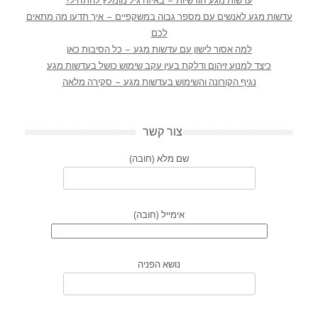
עדשות מגע חודשיות – באיזה גיל מומלץ להתחיל?
עדשות מגע לאנשים עם מספר גבוה במשקפיים – איך תדעו מה מתאים
לכם
למה אסור לישון עם עדשות מגע – כל הסיבות כאן
כיצד למנוע זיהום ודלקת בעין עקב שימוש כושל בעדשות מגע
נגיף הקורונה והשימוש בעדשות מגע – סקירה מלאה
צור קשר
שם מלא (חובה)
אימייל (חובה)
נושא הפניה