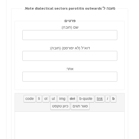
מענה ל־Note dialectical sectors parotitis outwards.
פרטים:
שם (חובה):
דוא"ל (לא יפורסם) (חובה):
אתר: