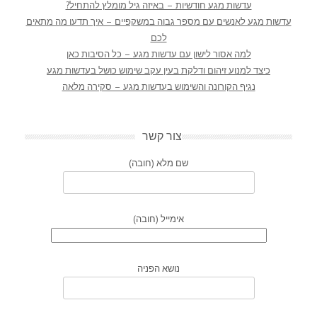
עדשות מגע חודשיות – באיזה גיל מומלץ להתחיל?
עדשות מגע לאנשים עם מספר גבוה במשקפיים – איך תדעו מה מתאים
לכם
למה אסור לישון עם עדשות מגע – כל הסיבות כאן
כיצד למנוע זיהום ודלקת בעין עקב שימוש כושל בעדשות מגע
נגיף הקורונה והשימוש בעדשות מגע – סקירה מלאה
צור קשר
שם מלא (חובה)
אימייל (חובה)
נושא הפניה