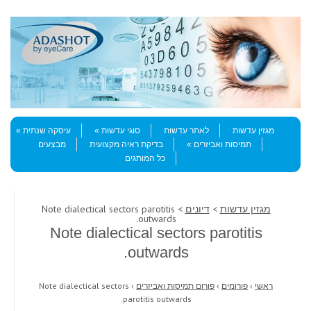
Skip to content
Menu
מגזין עדשות
לאתר עדשות
סוגי עדשות
עיסקה שנתית
תמיסות ואביזרים
בדיקת ראיה מקצועית
מבצעים
כל המותגים
מגזין עדשות
>
דיונים
> Note dialectical sectors parotitis
outwards.
Note dialectical sectors parotitis
outwards.
ראשי
›
פורומים
›
פורום תמיסות ואביזרים
›
Note dialectical sectors
parotitis outwards.