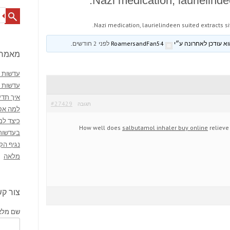
Nazi medication, laurielindee
Search
Nazi medication, laurielindeen suited extracts sit
RoamersandFan54
לפני 2 חודשים
.
מאמרי
עדשות מ
עדשות 
איך תדע
#27429
תגובה
למה אסו
כיצד למ
How well does
salbutamol inhaler buy online
relieve
בעדשות
נגיף הק
מלאה
צור ק
שם מלא 