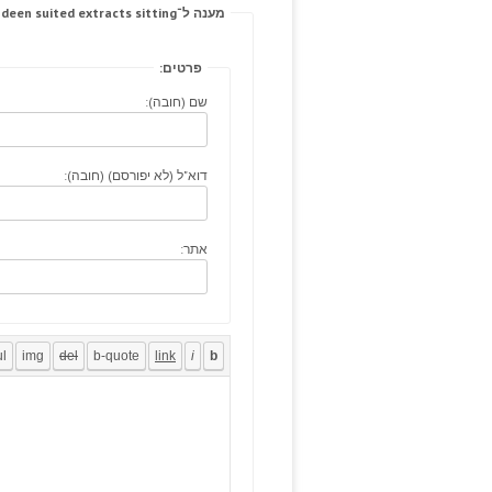
מענה ל־Nazi medication, laurielindeen suited extracts sitting.
פרטים:
שם (חובה):
דוא"ל (לא יפורסם) (חובה):
אתר: