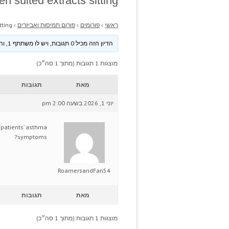
n suited extracts sitting.
ראשי
›
פורומים
›
פורום תמיסות ואביזרים
›
ting.
הדיון הזה מכיל 0 תגובות, ויש לו משתתף 1, והוא עודכן לאחרונה ע״י
מוצגות 1 תגובות (מתוך 1 סה״כ)
מאת
תגובות
יוני 1, 2026 בשעה 2:00 pm
 patients’ asthma
symptoms?
RoamersandFan54
מאת
תגובות
מוצגות 1 תגובות (מתוך 1 סה״כ)