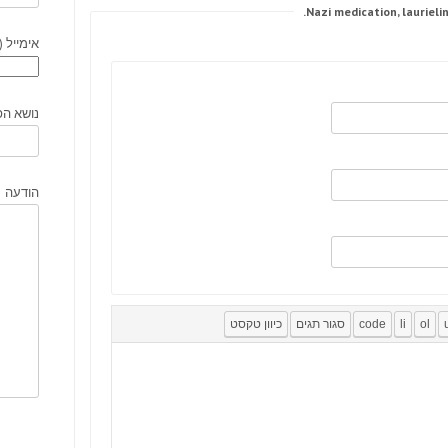
אימייל (
נושא הפ
הודעה