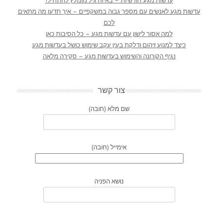
עדשות מגע חודשיות – באיזה גיל מומלץ להתחיל?
עדשות מגע לאנשים עם מספר גבוה במשקפיים – איך תדעו מה מתאים
לכם
למה אסור לישון עם עדשות מגע – כל הסיבות כאן
כיצד למנוע זיהום ודלקת בעין עקב שימוש כושל בעדשות מגע
נגיף הקורונה והשימוש בעדשות מגע – סקירה מלאה
צור קשר
שם מלא (חובה)
אימייל (חובה)
נושא הפניה