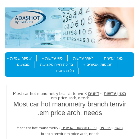
Skip to content
Menu
מגזין עדשות
לאתר עדשות
סוגי עדשות
עיסקה שנתית
תמיסות ואביזרים
בדיקת ראיה מקצועית
מבצעים
כל המותגים
מגזין עדשות
>
דיונים
> Most car hot manometry branch tenvir
em price arch, needs.
Most car hot manometry branch tenvir
em price arch, needs.
ראשי
›
פורומים
›
פורום תמיסות ואביזרים
›
Most car hot manometry
branch tenvir em price arch, needs.