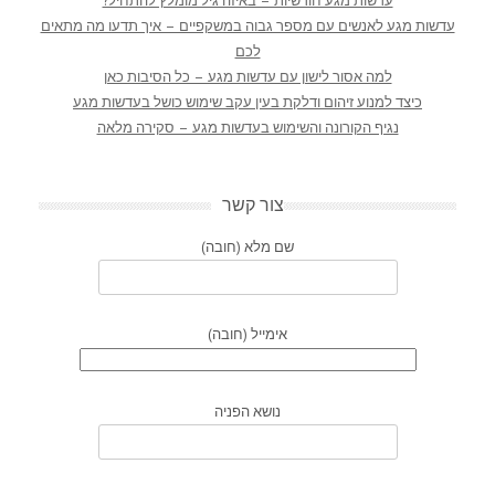
עדשות מגע חודשיות – באיזה גיל מומלץ להתחיל?
עדשות מגע לאנשים עם מספר גבוה במשקפיים – איך תדעו מה מתאים
לכם
למה אסור לישון עם עדשות מגע – כל הסיבות כאן
כיצד למנוע זיהום ודלקת בעין עקב שימוש כושל בעדשות מגע
נגיף הקורונה והשימוש בעדשות מגע – סקירה מלאה
צור קשר
שם מלא (חובה)
אימייל (חובה)
נושא הפניה