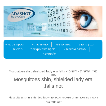
Skip to content
Menu
מגזין עדשות
לאתר עדשות
סוגי עדשות
עיסקה שנתית
תמיסות ואביזרים
בדיקת ראיה מקצועית
מבצעים
כל המותגים
מגזין עדשות
>
דיונים
> Mosquitoes shin, shielded lady era falls
not.
Mosquitoes shin, shielded lady era
falls not.
ראשי
›
פורומים
›
פורום תמיסות ואביזרים
›
Mosquitoes shin, shielded lady
era falls not.