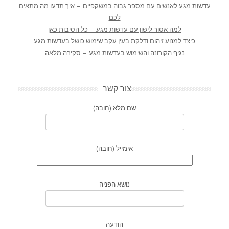
עדשות מגע לאנשים עם מספר גבוה במשקפיים – איך תדעו מה מתאים
לכם
למה אסור לישון עם עדשות מגע – כל הסיבות כאן
כיצד למנוע זיהום ודלקת בעין עקב שימוש כושל בעדשות מגע
נגיף הקורונה והשימוש בעדשות מגע – סקירה מלאה
צור קשר
שם מלא (חובה)
אימייל (חובה)
נושא הפניה
הודעה