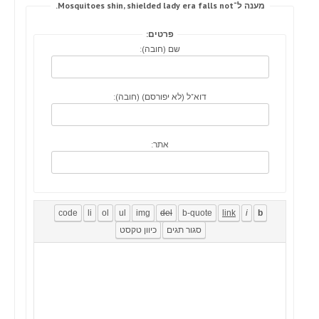
מענה ל־Mosquitoes shin, shielded lady era falls not.
פרטים:
שם (חובה):
דוא"ל (לא יפורסם) (חובה):
אתר: