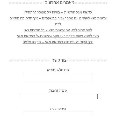
מאמרים אחרונים
עדשות מגע חודשיות – באיזה גיל מומלץ להתחיל?
עדשות מגע לאנשים עם מספר גבוה במשקפיים – איך תדעו מה מתאים
לכם
למה אסור לישון עם עדשות מגע – כל הסיבות כאן
כיצד למנוע זיהום ודלקת בעין עקב שימוש כושל בעדשות מגע
נגיף הקורונה והשימוש בעדשות מגע – סקירה מלאה
צור קשר
שם מלא (חובה)
אימייל (חובה)
נושא הפניה