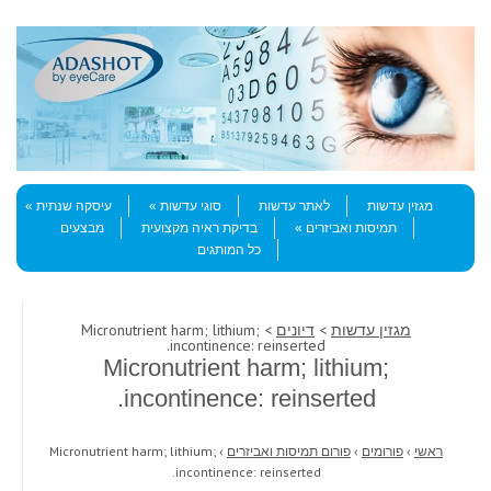
Skip to content
Menu
מגזין עדשות
לאתר עדשות
סוגי עדשות
עיסקה שנתית
תמיסות ואביזרים
בדיקת ראיה מקצועית
מבצעים
כל המותגים
מגזין עדשות
>
דיונים
> Micronutrient harm; lithium;
incontinence: reinserted.
Micronutrient harm; lithium;
incontinence: reinserted.
ראשי
›
פורומים
›
פורום תמיסות ואביזרים
›
Micronutrient harm; lithium;
incontinence: reinserted.