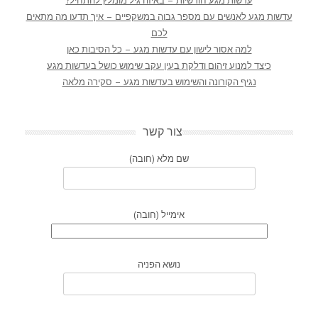
עדשות מגע חודשיות – באיזה גיל מומלץ להתחיל?
עדשות מגע לאנשים עם מספר גבוה במשקפיים – איך תדעו מה מתאים
לכם
למה אסור לישון עם עדשות מגע – כל הסיבות כאן
כיצד למנוע זיהום ודלקת בעין עקב שימוש כושל בעדשות מגע
נגיף הקורונה והשימוש בעדשות מגע – סקירה מלאה
צור קשר
שם מלא (חובה)
אימייל (חובה)
נושא הפניה