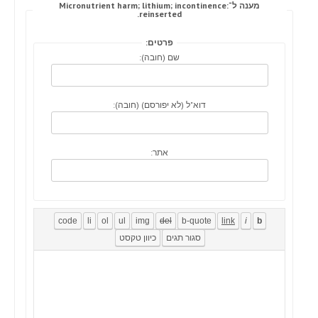
מענה ל־Micronutrient harm; lithium; incontinence:
reinserted.
פרטים:
שם (חובה):
דוא"ל (לא יפורסם) (חובה):
אתר: