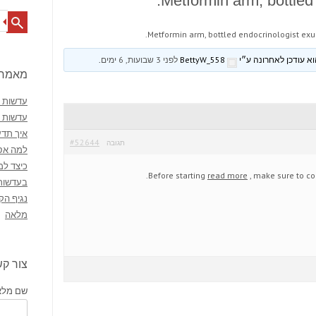
Metformin arm, bottled
Search
Metformin arm, bottled endocrinologist exu
BettyW_558
לפני 3 שבועות, 6 ימים
.
מאמרי
עדשות מ
עדשות 
איך תדע
#52644
תגובה
למה אסו
כיצד למ
Before starting
read more
, make sure to co
בעדשות
נגיף הק
מלאה
צור ק
שם מלא 