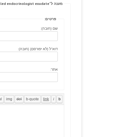
מענה ל־Metformin arm, bottled endocrinologist exudate.
פרטים:
שם (חובה):
דוא"ל (לא יפורסם) (חובה):
אתר: