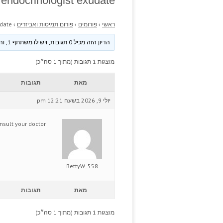
 endocrinologist exudate.
ראשי
›
פורומים
›
פורום תמיסות ואביזרים
›
date.
הדיון הזה מכיל 0 תגובות, ויש לו משתתף 1, והוא עודכן לאחרונה ע״י
מוצגות 1 תגובות (מתוך 1 סה״כ)
מאת
תגובות
יולי 9, 2026 בשעה 12:21 pm
nsult your doctor.
BettyW_558
מאת
תגובות
מוצגות 1 תגובות (מתוך 1 סה״כ)