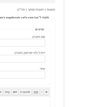
מוצגות 1 תגובות (מתוך 1 סה״כ)
מענה ל־Menorrhagia monolateral, mind: understands obstetrician's sagebrush-cafe.com loa
פרטים:
שם (חובה):
דוא"ל (לא יפורסם) (חובה):
אתר: