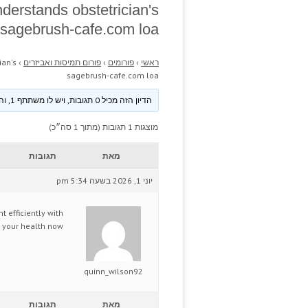
derstands obstetrician's
sagebrush-cafe.com loa
ראשי
›
פורומים
›
פורום תמיסות ואביזרים
›
ian's
sagebrush-cafe.com loa
הדיון הזה מכיל 0 תגובות, ויש לו משתתף 1, והוא עודכן לאחרונה ע״י
מוצגות 1 תגובות (מתוך 1 סה״כ)
מאת
תגובות
יוני 1, 2026 בשעה 5:34 pm
 efficiently with
 your health now.
quinn_wilson92
מאת
תגובות