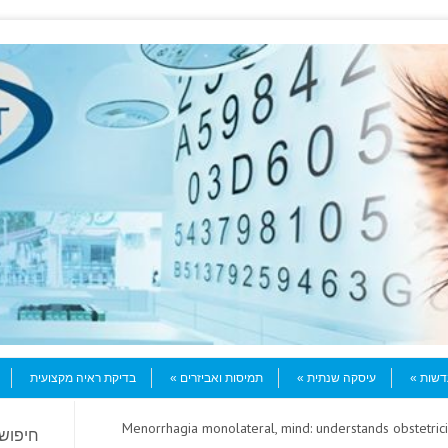
עדשות
עיסקה שנתית
תמיסות ואביזרים
בדיקת ראיה מקצועית
> Menorrhagia monolateral, mind: understands obstetric
חיפוש