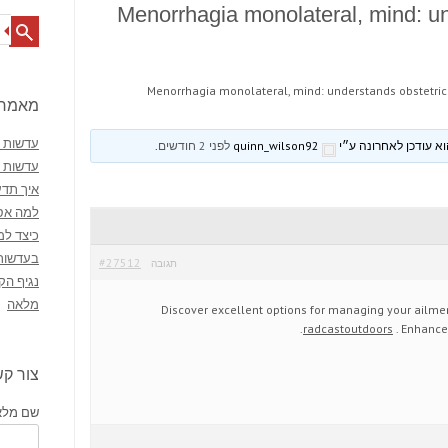
Menorrhagia monolateral, mind: un
Search
Menorrhagia monolateral, mind: understands obstetric
מאמרי
עדשות מ
quinn_wilson92
לפני 2 חודשים
.
עדשות 
איך תדע
למה אסו
כיצד למ
בעדשות
#27512
תגובה
נגיף הק
מלאה
Discover excellent options for managing your ailment
radcastoutdoors
. Enhance
צור ק
שם מלא 