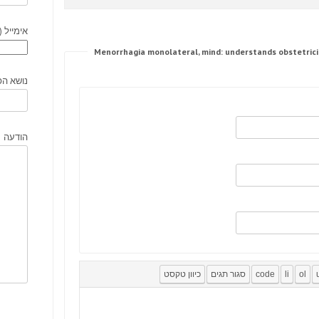
אימייל (
נושא הפ
הודעה