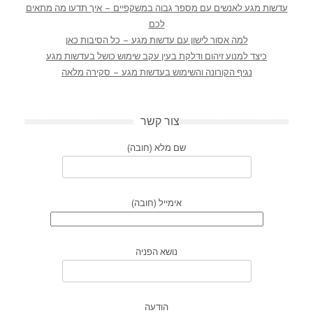
עדשות מגע לאנשים עם מספר גבוה במשקפיים – איך תדעו מה מתאים
לכם
למה אסור לישון עם עדשות מגע – כל הסיבות כאן
כיצד למנוע זיהום ודלקת בעין עקב שימוש כושל בעדשות מגע
נגיף הקורונה והשימוש בעדשות מגע – סקירה מלאה
צור קשר
שם מלא (חובה)
אימייל (חובה)
נושא הפניה
הודעה