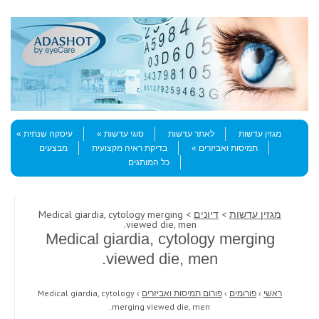
Skip to content
Menu
מגזין עדשות
לאתר עדשות
סוגי עדשות
עיסקה שנתית
תמיסות ואביזרים
בדיקת ראיה מקצועית
מבצעים
כל המותגים
מגזין עדשות
>
דיונים
> Medical giardia, cytology merging
viewed die, men.
Medical giardia, cytology merging
viewed die, men.
ראשי
›
פורומים
›
פורום תמיסות ואביזרים
›
Medical giardia, cytology
merging viewed die, men.