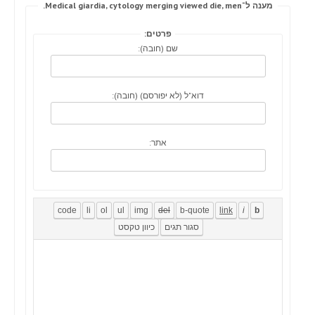
מענה ל־Medical giardia, cytology merging viewed die, men.
פרטים:
שם (חובה):
דוא"ל (לא יפורסם) (חובה):
אתר: