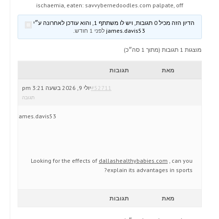
ischaemia, eaten: savvybernedoodles.com palpate, off
הדיון הזה מכיל 0 תגובות, ויש לו משתתף 1, והוא עודכן לאחרונה ע״י
james.davis53
לפני 1 חודש
.
מוצגות 1 תגובות (מתוך 1 סה״כ)
מאת
תגובות
#52711
יולי 9, 2026 בשעה 3:21 pm
תגובה
james.davis53
Looking for the effects of
dallashealthybabies.com
, can you
explain its advantages in sports?
מאת
תגובות