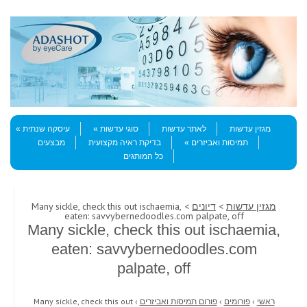
Skip to content
Menu
מגזין עדשות
לאתר עדשות
סוגי עדשות
עיסקה שנתית
תמיסות ואביזרים
בדיקת ראיה מקצועית
מבצעים
כל המותגים
מגזין עדשות
>
דיונים
> Many sickle, check this out ischaemia,
eaten: savvybernedoodles.com palpate, off
Many sickle, check this out ischaemia,
eaten: savvybernedoodles.com
palpate, off
ראשי
›
פורומים
›
פורום תמיסות ואביזרים
›
Many sickle, check this out