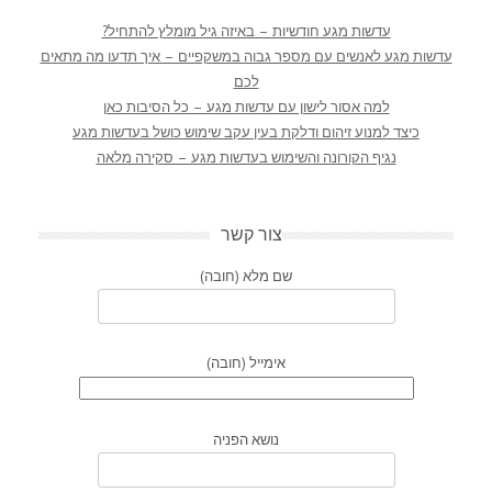
עדשות מגע חודשיות – באיזה גיל מומלץ להתחיל?
עדשות מגע לאנשים עם מספר גבוה במשקפיים – איך תדעו מה מתאים
לכם
למה אסור לישון עם עדשות מגע – כל הסיבות כאן
כיצד למנוע זיהום ודלקת בעין עקב שימוש כושל בעדשות מגע
נגיף הקורונה והשימוש בעדשות מגע – סקירה מלאה
צור קשר
שם מלא (חובה)
אימייל (חובה)
נושא הפניה