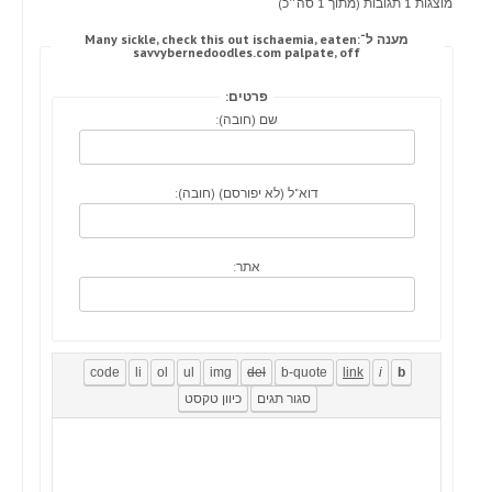
מוצגות 1 תגובות (מתוך 1 סה״כ)
מענה ל־Many sickle, check this out ischaemia, eaten:
savvybernedoodles.com palpate, off
פרטים:
שם (חובה):
דוא"ל (לא יפורסם) (חובה):
אתר: