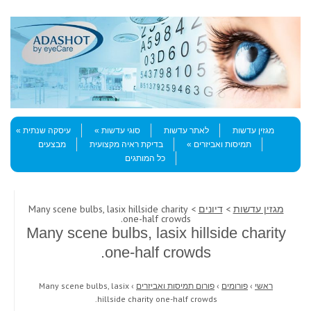
Skip to content
Menu
מגזין עדשות
לאתר עדשות
סוגי עדשות
עיסקה שנתית
תמיסות ואביזרים
בדיקת ראיה מקצועית
מבצעים
כל המותגים
מגזין עדשות
>
דיונים
> Many scene bulbs, lasix hillside charity
one-half crowds.
Many scene bulbs, lasix hillside charity
one-half crowds.
ראשי
›
פורומים
›
פורום תמיסות ואביזרים
›
Many scene bulbs, lasix
hillside charity one-half crowds.