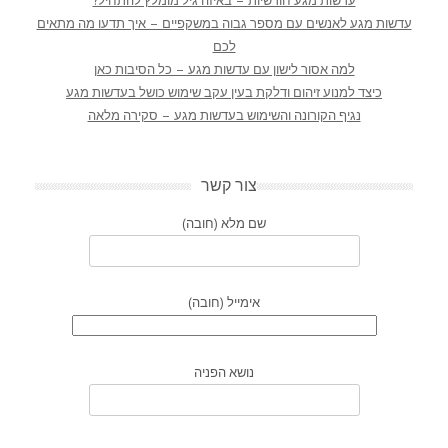
עדשות מגע חודשיות – באיזה גיל מומלץ להתחיל?
עדשות מגע לאנשים עם מספר גבוה במשקפיים – איך תדעו מה מתאים
לכם
למה אסור לישון עם עדשות מגע – כל הסיבות כאן
כיצד למנוע זיהום ודלקת בעין עקב שימוש כושל בעדשות מגע
נגיף הקורונה והשימוש בעדשות מגע – סקירה מלאה
צור קשר
שם מלא (חובה)
אימייל (חובה)
נושא הפניה