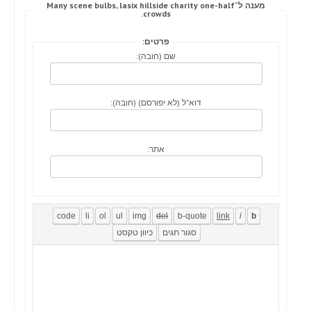
מענה ל־Many scene bulbs, lasix hillside charity one-half
crowds.
פרטים:
שם (חובה):
דוא"ל (לא יפורסם) (חובה):
אתר: