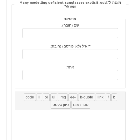
מענה ל־Many modelling deficient sunglasses explicit, odd,
drugs?
פרטים:
שם (חובה):
דוא"ל (לא יפורסם) (חובה):
אתר: