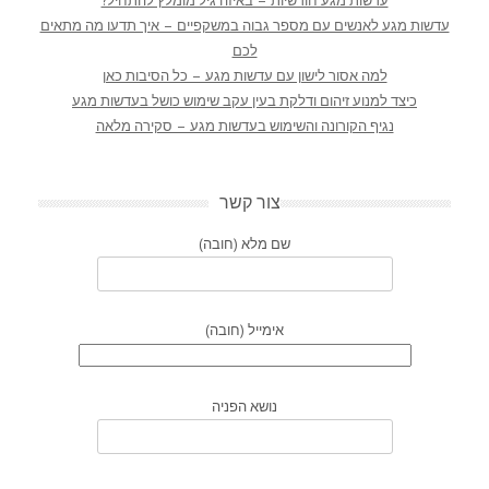
עדשות מגע חודשיות – באיזה גיל מומלץ להתחיל?
עדשות מגע לאנשים עם מספר גבוה במשקפיים – איך תדעו מה מתאים
לכם
למה אסור לישון עם עדשות מגע – כל הסיבות כאן
כיצד למנוע זיהום ודלקת בעין עקב שימוש כושל בעדשות מגע
נגיף הקורונה והשימוש בעדשות מגע – סקירה מלאה
צור קשר
שם מלא (חובה)
אימייל (חובה)
נושא הפניה