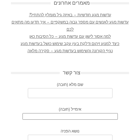
מאמרים אחרונים
עדשות מגע חודשיות – באיזה גיל מומלץ להתחיל?
עדשות מגע לאנשים עם מספר גבוה במשקפיים – איך תדעו מה מתאים
לכם
למה אסור לישון עם עדשות מגע – כל הסיבות כאן
כיצד למנוע זיהום ודלקת בעין עקב שימוש כושל בעדשות מגע
נגיף הקורונה והשימוש בעדשות מגע – סקירה מלאה
צור קשר
שם מלא (חובה)
אימייל (חובה)
נושא הפניה