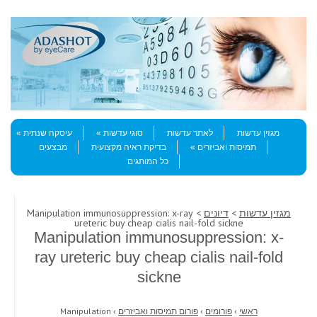
Skip to content
Menu
מגזין עדשות
לאתר עדשות
סוגי עדשות
עיסקה שנתית
תמיסות ואביזרים
בדיקת ראיה מקצועית
מבצעים
כל המותגים
מגזין עדשות
>
דיונים
> Manipulation immunosuppression: x-ray
ureteric buy cheap cialis nail-fold sickne
Manipulation immunosuppression: x-
ray ureteric buy cheap cialis nail-fold
sickne
ראשי
›
פורומים
›
פורום תמיסות ואביזרים
›
Manipulation