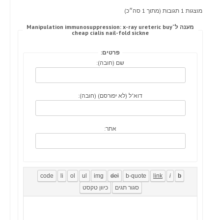
מוצגות 1 תגובות (מתוך 1 סה״כ)
מענה ל־Manipulation immunosuppression: x-ray ureteric buy
cheap cialis nail-fold sickne
פרטים:
שם (חובה):
דוא"ל (לא יפורסם) (חובה):
אתר: