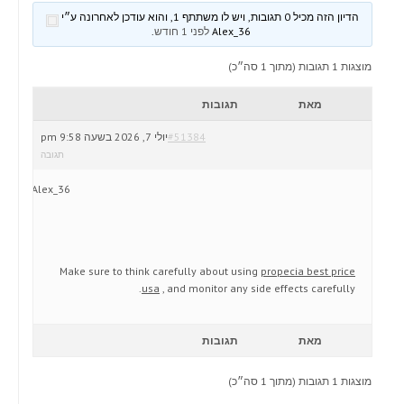
הדיון הזה מכיל 0 תגובות, ויש לו משתתף 1, והוא עודכן לאחרונה ע״י
Alex_36
לפני 1 חודש
.
מוצגות 1 תגובות (מתוך 1 סה״כ)
מאת
תגובות
#51384
יולי 7, 2026 בשעה 9:58 pm
תגובה
Alex_36
Make sure to think carefully about using
propecia best price
usa
, and monitor any side effects carefully.
מאת
תגובות
מוצגות 1 תגובות (מתוך 1 סה״כ)