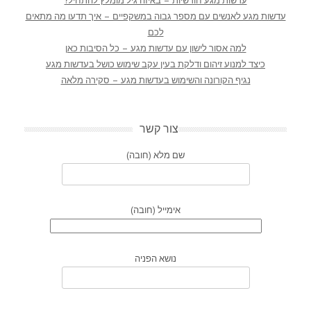
עדשות מגע חודשיות – באיזה גיל מומלץ להתחיל?
עדשות מגע לאנשים עם מספר גבוה במשקפיים – איך תדעו מה מתאים
לכם
למה אסור לישון עם עדשות מגע – כל הסיבות כאן
כיצד למנוע זיהום ודלקת בעין עקב שימוש כושל בעדשות מגע
נגיף הקורונה והשימוש בעדשות מגע – סקירה מלאה
צור קשר
שם מלא (חובה)
אימייל (חובה)
נושא הפניה