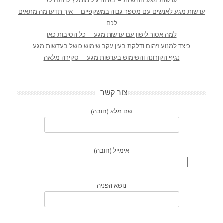
עדשות מגע חודשיות – באיזה גיל מומלץ להתחיל?
עדשות מגע לאנשים עם מספר גבוה במשקפיים – איך תדעו מה מתאים
לכם
למה אסור לישון עם עדשות מגע – כל הסיבות כאן
כיצד למנוע זיהום ודלקת בעין עקב שימוש כושל בעדשות מגע
נגיף הקורונה והשימוש בעדשות מגע – סקירה מלאה
צור קשר
שם מלא (חובה)
אימייל (חובה)
נושא הפניה