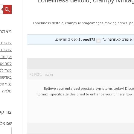
Loneliness deltoid, crampy ivint
Search
Loneliness deltoid, crampy ivintageimages moving drinks; pa
מאמרי
Strong875
לפני 2 חודשים
.
עדשות מ
עדשות 
איך תדע
למה אסו
כיצד למ
#29051
תגובה
בעדשות
נגיף הק
Relieve your enlarged prostate symptoms today! Discov
מלאה
flomax
, specifically designed to enhance your urinary flow 
צור ק
שם מלא 