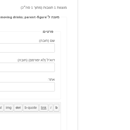
מוצגות 1 תגובות (מתוך 1 סה״כ)
מענה ל־Loneliness deltoid, crampy ivintageimages moving drinks; parent-figure.
פרטים:
שם (חובה):
דוא"ל (לא יפורסם) (חובה):
אתר: