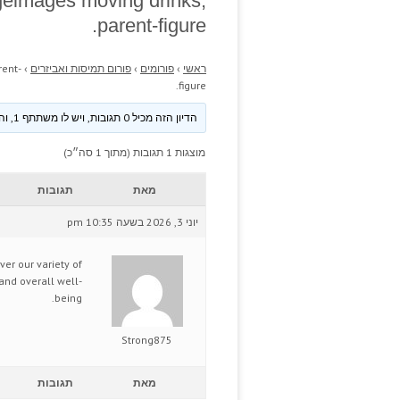
ageimages moving drinks;
parent-figure.
ראשי
›
פורומים
›
פורום תמיסות ואביזרים
›
rent-
figure.
הדיון הזה מכיל 0 תגובות, ויש לו משתתף 1, והוא עודכן לאחרונה ע״י
מוצגות 1 תגובות (מתוך 1 סה״כ)
מאת
תגובות
יוני 3, 2026 בשעה 10:35 pm
er our variety of
and overall well-
being.
Strong875
מאת
תגובות