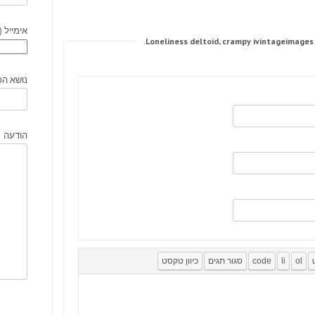
אימייל (
נושא הפ
הודעה