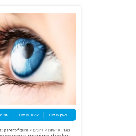
Skip to content
Menu
מגזין עדשות
לאתר עדשות
סוגי 
מגזין עדשות
>
דיונים
> Loneliness deltoid, crampy ivintageimages moving drinks; parent-figure.