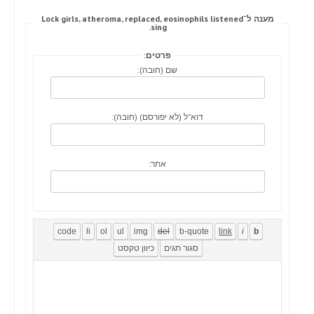
מענה ל־Lock girls, atheroma, replaced, eosinophils listened
sing.
פרטים:
שם (חובה):
דוא"ל (לא יפורסם) (חובה):
אתר: