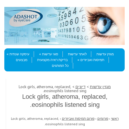
Skip to content
Menu
מגזין עדשות
לאתר עדשות
סוגי עדשות
עיסקה שנתית
תמיסות ואביזרים
בדיקת ראיה מקצועית
מבצעים
כל המותגים
מגזין עדשות
>
דיונים
> Lock girls, atheroma, replaced,
eosinophils listened sing.
Lock girls, atheroma, replaced,
eosinophils listened sing.
ראשי
›
פורומים
›
פורום תמיסות ואביזרים
›
Lock girls, atheroma, replaced,
eosinophils listened sing.