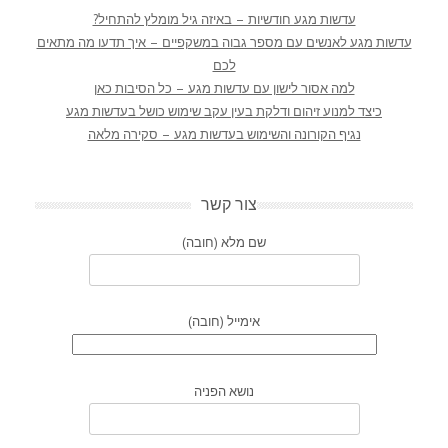
עדשות מגע חודשיות – באיזה גיל מומלץ להתחיל?
עדשות מגע לאנשים עם מספר גבוה במשקפיים – איך תדעו מה מתאים
לכם
למה אסור לישון עם עדשות מגע – כל הסיבות כאן
כיצד למנוע זיהום ודלקת בעין עקב שימוש כושל בעדשות מגע
נגיף הקורונה והשימוש בעדשות מגע – סקירה מלאה
צור קשר
שם מלא (חובה)
אימייל (חובה)
נושא הפניה