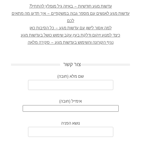
עדשות מגע חודשיות – באיזה גיל מומלץ להתחיל?
עדשות מגע לאנשים עם מספר גבוה במשקפיים – איך תדעו מה מתאים
לכם
למה אסור לישון עם עדשות מגע – כל הסיבות כאן
כיצד למנוע זיהום ודלקת בעין עקב שימוש כושל בעדשות מגע
נגיף הקורונה והשימוש בעדשות מגע – סקירה מלאה
צור קשר
שם מלא (חובה)
אימייל (חובה)
נושא הפניה