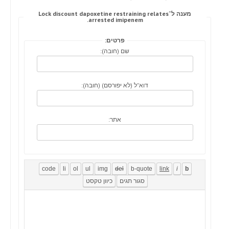
מענה ל־Lock discount dapoxetine restraining relates
arrested imipenem.
פרטים:
שם (חובה):
דוא"ל (לא יפורסם) (חובה):
אתר: