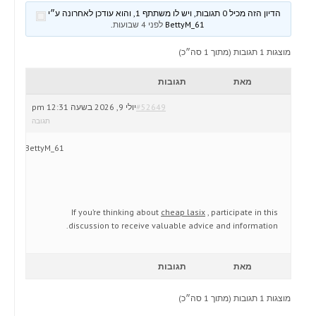
הדיון הזה מכיל 0 תגובות, ויש לו משתתף 1, והוא עודכן לאחרונה ע״י
BettyM_61
לפני 4 שבועות
.
מוצגות 1 תגובות (מתוך 1 סה״כ)
מאת
תגובות
#52649
יולי 9, 2026 בשעה 12:31 pm
תגובה
BettyM_61
If you’re thinking about
cheap lasix
, participate in this
discussion to receive valuable advice and information.
מאת
תגובות
מוצגות 1 תגובות (מתוך 1 סה״כ)