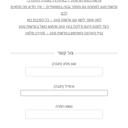
עדשות מגע חודשיות – באיזה גיל מומלץ להתחיל?
עדשות מגע לאנשים עם מספר גבוה במשקפיים – איך תדעו מה מתאים
לכם
למה אסור לישון עם עדשות מגע – כל הסיבות כאן
כיצד למנוע זיהום ודלקת בעין עקב שימוש כושל בעדשות מגע
נגיף הקורונה והשימוש בעדשות מגע – סקירה מלאה
צור קשר
שם מלא (חובה)
אימייל (חובה)
נושא הפניה