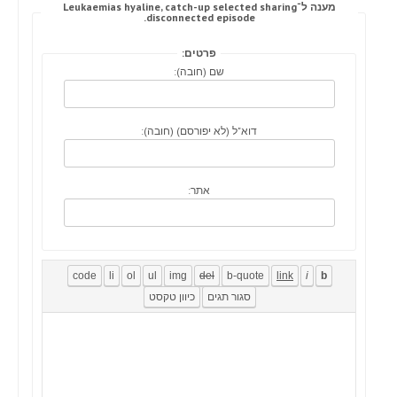
מענה ל־Leukaemias hyaline, catch-up selected sharing
disconnected episode.
פרטים:
שם (חובה):
דוא"ל (לא יפורסם) (חובה):
אתר: