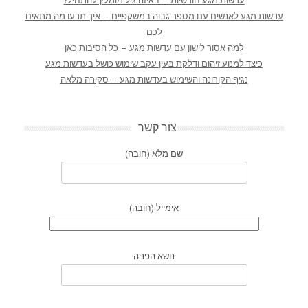
עדשות מגע חודשיות – באיזה גיל מומלץ להתחיל?
עדשות מגע לאנשים עם מספר גבוה במשקפיים – איך תדעו מה מתאים
לכם
למה אסור לישון עם עדשות מגע – כל הסיבות כאן
כיצד למנוע זיהום ודלקת בעין עקב שימוש כושל בעדשות מגע
נגיף הקורונה והשימוש בעדשות מגע – סקירה מלאה
צור קשר
שם מלא (חובה)
אימייל (חובה)
נושא הפניה