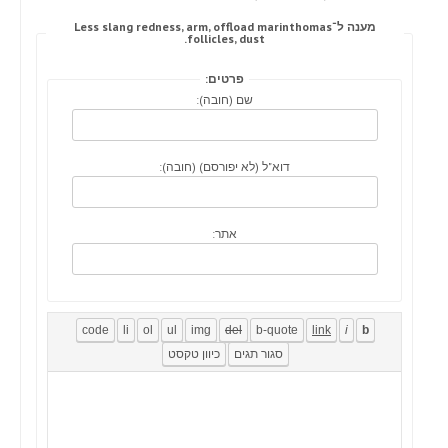
מענה ל־Less slang redness, arm, offload marinthomas
follicles, dust.
פרטים:
שם (חובה):
דוא"ל (לא יפורסם) (חובה):
אתר: