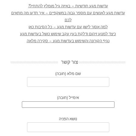
עדשות מגע חודשיות – באיזה גיל מומלץ להתחיל?
עדשות מגע לאנשים עם מספר גבוה במשקפיים – איך תדעו מה מתאים
לכם
למה אסור לישון עם עדשות מגע – כל הסיבות כאן
כיצד למנוע זיהום ודלקת בעין עקב שימוש כושל בעדשות מגע
נגיף הקורונה והשימוש בעדשות מגע – סקירה מלאה
צור קשר
שם מלא (חובה)
אימייל (חובה)
נושא הפניה