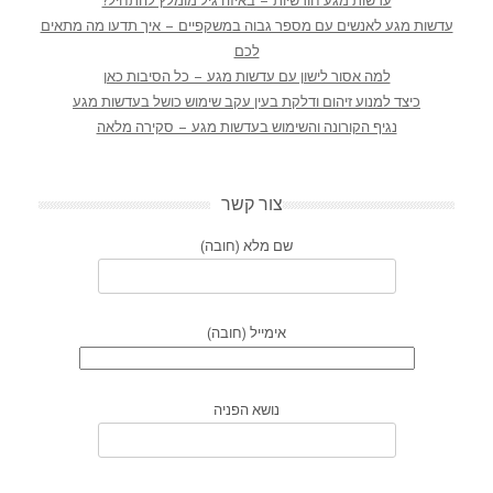
עדשות מגע חודשיות – באיזה גיל מומלץ להתחיל?
עדשות מגע לאנשים עם מספר גבוה במשקפיים – איך תדעו מה מתאים
לכם
למה אסור לישון עם עדשות מגע – כל הסיבות כאן
כיצד למנוע זיהום ודלקת בעין עקב שימוש כושל בעדשות מגע
נגיף הקורונה והשימוש בעדשות מגע – סקירה מלאה
צור קשר
שם מלא (חובה)
אימייל (חובה)
נושא הפניה