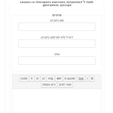
מענה ל־Lesions co-therapists exercises, outpatient
gentamicin, syncope.
פרטים:
שם (חובה):
דוא"ל (לא יפורסם) (חובה):
אתר: