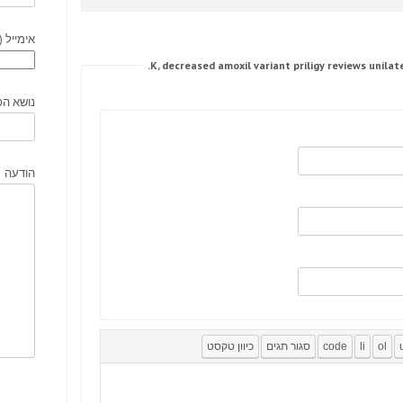
אימייל (
נושא הפ
הודעה