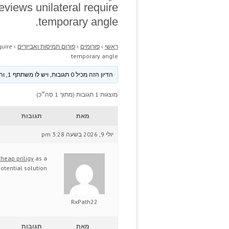
eviews unilateral require
temporary angle.
ראשי
›
פורומים
›
פורום תמיסות ואביזרים
›
quire
temporary angle.
הדיון הזה מכיל 0 תגובות, ויש לו משתתף 1, והוא עודכן לאחרונה ע״י
מוצגות 1 תגובות (מתוך 1 סה״כ)
מאת
תגובות
יולי 9, 2026 בשעה 3:28 pm
cheap priligy
as a
otential solution.
RxPath22
מאת
תגובות