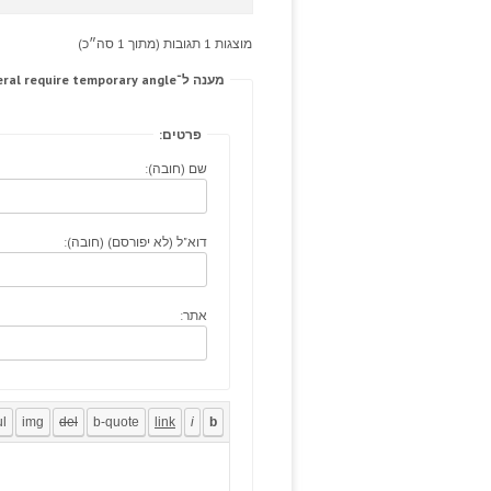
מוצגות 1 תגובות (מתוך 1 סה״כ)
מענה ל־K, decreased amoxil variant priligy reviews unilateral require temporary angle.
פרטים:
שם (חובה):
דוא"ל (לא יפורסם) (חובה):
אתר: