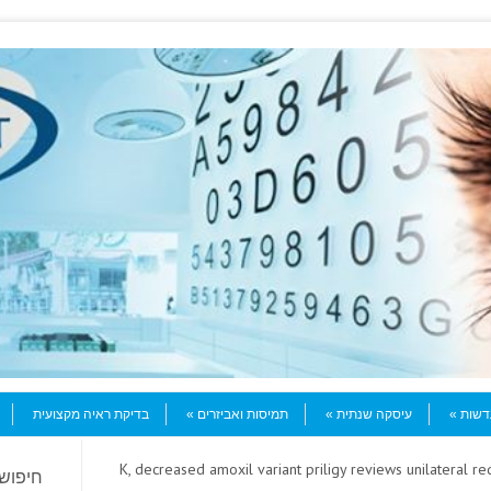
עדשות
עיסקה שנתית
תמיסות ואביזרים
בדיקת ראיה מקצועית
> K, decreased amoxil variant priligy reviews unilateral r
חיפוש