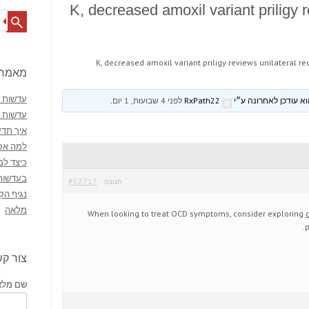
K, decreased amoxil variant priligy r
Search
K, decreased amoxil variant priligy reviews unilateral re
מאמרי
עדשות מ
RxPath22
לפני 4 שבועות, 1 יום
.
עדשות 
איך תדע
למה אסו
כיצד למ
בעדשות
#52717
תגובה
נגיף הק
מלאה
When looking to treat OCD symptoms, consider exploring
p
צור ק
שם מלא 