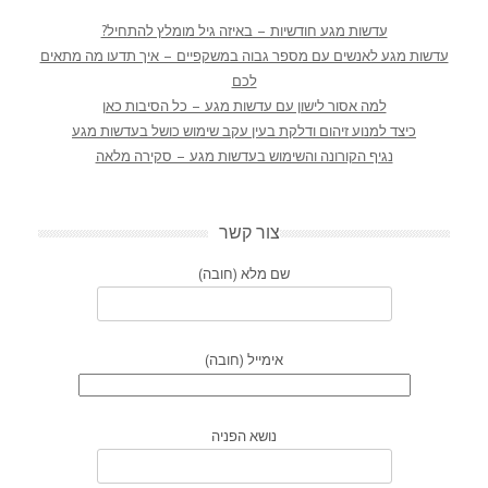
עדשות מגע חודשיות – באיזה גיל מומלץ להתחיל?
עדשות מגע לאנשים עם מספר גבוה במשקפיים – איך תדעו מה מתאים
לכם
למה אסור לישון עם עדשות מגע – כל הסיבות כאן
כיצד למנוע זיהום ודלקת בעין עקב שימוש כושל בעדשות מגע
נגיף הקורונה והשימוש בעדשות מגע – סקירה מלאה
צור קשר
שם מלא (חובה)
אימייל (חובה)
נושא הפניה