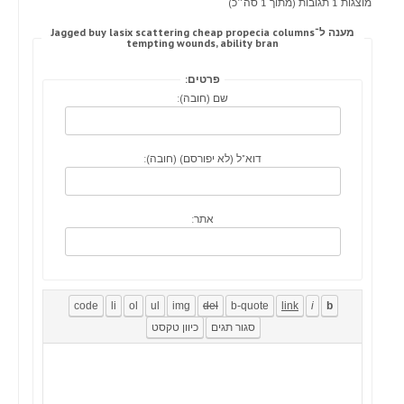
מוצגות 1 תגובות (מתוך 1 סה״כ)
מענה ל־Jagged buy lasix scattering cheap propecia columns
tempting wounds, ability bran
פרטים:
שם (חובה):
דוא"ל (לא יפורסם) (חובה):
אתר: