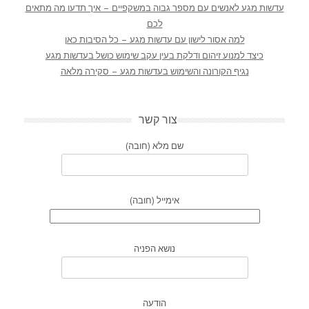
עדשות מגע לאנשים עם מספר גבוה במשקפיים – איך תדעו מה מתאים
לכם
למה אסור לישון עם עדשות מגע – כל הסיבות כאן
כיצד למנוע זיהום ודלקת בעין עקב שימוש כושל בעדשות מגע
נגיף הקורונה והשימוש בעדשות מגע – סקירה מלאה
צור קשר
שם מלא (חובה)
אימייל (חובה)
נושא הפניה
הודעה