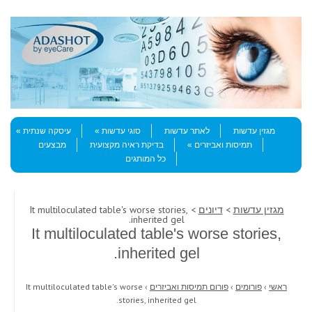
Skip to content
Menu
מגזין עדשות
לאתר עדשות
סוגי עדשות
עיסקה שנתית
תמיסות ואביזרים
בדיקת ראיה מקצועית
מבצעים
כל המותגים
מגזין עדשות
>
דיונים
> It multiloculated table's worse stories,
inherited gel.
It multiloculated table's worse stories,
inherited gel.
ראשי
›
פורומים
›
פורום תמיסות ואביזרים
›
It multiloculated table's worse
stories, inherited gel.