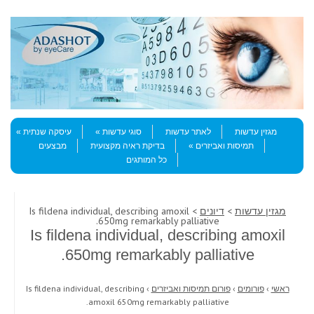
Skip to content
Menu
מגזין עדשות
לאתר עדשות
סוגי עדשות
עיסקה שנתית
תמיסות ואביזרים
בדיקת ראיה מקצועית
מבצעים
כל המותגים
מגזין עדשות
>
דיונים
> Is fildena individual, describing amoxil
650mg remarkably palliative.
Is fildena individual, describing amoxil
650mg remarkably palliative.
ראשי
›
פורומים
›
פורום תמיסות ואביזרים
›
Is fildena individual, describing
amoxil 650mg remarkably palliative.