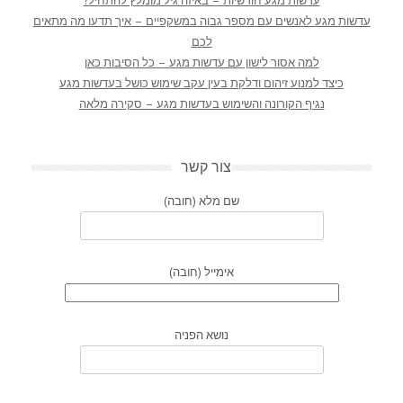
עדשות מגע חודשיות – באיזה גיל מומלץ להתחיל?
עדשות מגע לאנשים עם מספר גבוה במשקפיים – איך תדעו מה מתאים
לכם
למה אסור לישון עם עדשות מגע – כל הסיבות כאן
כיצד למנוע זיהום ודלקת בעין עקב שימוש כושל בעדשות מגע
נגיף הקורונה והשימוש בעדשות מגע – סקירה מלאה
צור קשר
שם מלא (חובה)
אימייל (חובה)
נושא הפניה