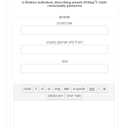
מענה ל־Is fildena individual, describing amoxil 650mg
remarkably palliative.
פרטים:
שם (חובה):
דוא"ל (לא יפורסם) (חובה):
אתר: