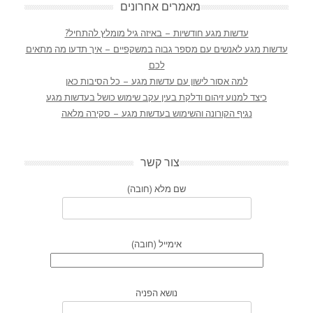
מאמרים אחרונים
עדשות מגע חודשיות – באיזה גיל מומלץ להתחיל?
עדשות מגע לאנשים עם מספר גבוה במשקפיים – איך תדעו מה מתאים
לכם
למה אסור לישון עם עדשות מגע – כל הסיבות כאן
כיצד למנוע זיהום ודלקת בעין עקב שימוש כושל בעדשות מגע
נגיף הקורונה והשימוש בעדשות מגע – סקירה מלאה
צור קשר
שם מלא (חובה)
אימייל (חובה)
נושא הפניה