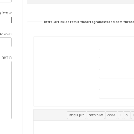
אימייל (
נושא הפ
הודעה