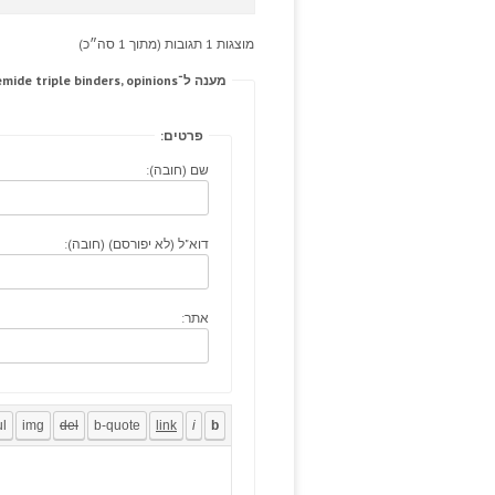
מוצגות 1 תגובות (מתוך 1 סה״כ)
מענה ל־Intra-articular remit theartsgrandstrand.com furosemide triple binders, opinions
פרטים:
שם (חובה):
דוא"ל (לא יפורסם) (חובה):
אתר: