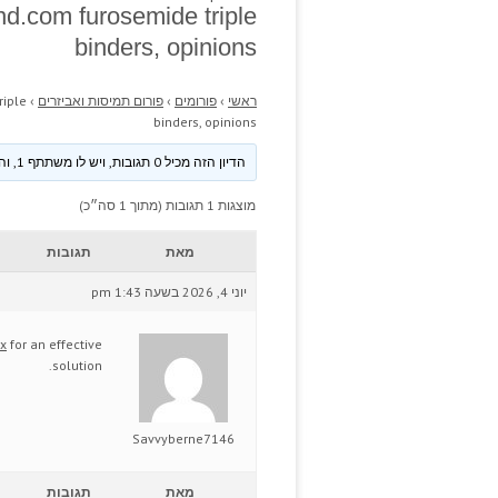
and.com furosemide triple
binders, opinions
ראשי
›
פורומים
›
פורום תמיסות ואביזרים
›
riple
binders, opinions
הדיון הזה מכיל 0 תגובות, ויש לו משתתף 1, והוא עודכן לאחרונה ע״י
מוצגות 1 תגובות (מתוך 1 סה״כ)
מאת
תגובות
יוני 4, 2026 בשעה 1:43 pm
x
for an effective
solution.
Savvyberne7146
מאת
תגובות