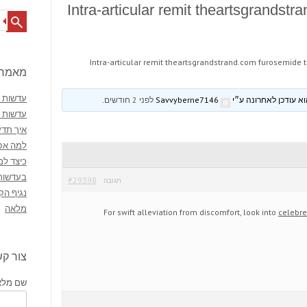
Intra-articular remit theartsgrandstr
Search
Intra-articular remit theartsgrandstrand.com furosemide t
מאמרי
עדשות מ
Savvyberne7146
לפני 2 חודשים
.
עדשות 
איך תדע
למה אסו
כיצד למ
בעדשות
#29398
תגובה
נגיף הק
מלאה
For swift alleviation from discomfort, look into
celebre
צור ק
שם מלא 