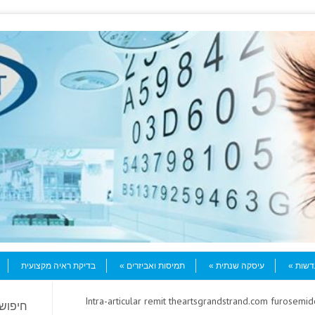
עדשות
עיסקה שנתית
תמיסות ואביזרים
בדיקת ראיה מקצועית
> Intra-articular remit theartsgrandstrand.com furosemid
חיפוש