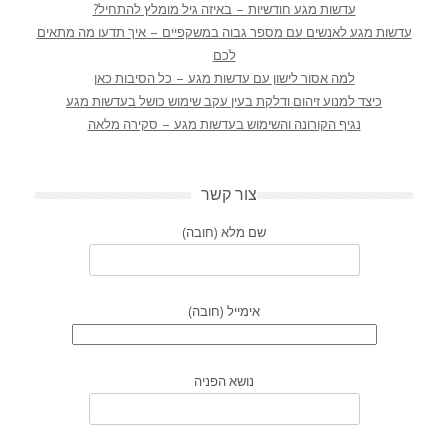
עדשות מגע חודשיות – באיזה גיל מומלץ להתחיל?
עדשות מגע לאנשים עם מספר גבוה במשקפיים – איך תדעו מה מתאים
לכם
למה אסור לישון עם עדשות מגע – כל הסיבות כאן
כיצד למנוע זיהום ודלקת בעין עקב שימוש כושל בעדשות מגע
נגיף הקורונה והשימוש בעדשות מגע – סקירה מלאה
צור קשר
שם מלא (חובה)
אימייל (חובה)
נושא הפניה