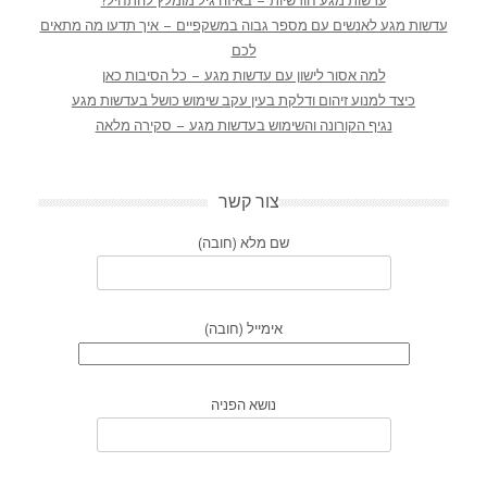
עדשות מגע חודשיות – באיזה גיל מומלץ להתחיל?
עדשות מגע לאנשים עם מספר גבוה במשקפיים – איך תדעו מה מתאים
לכם
למה אסור לישון עם עדשות מגע – כל הסיבות כאן
כיצד למנוע זיהום ודלקת בעין עקב שימוש כושל בעדשות מגע
נגיף הקורונה והשימוש בעדשות מגע – סקירה מלאה
צור קשר
שם מלא (חובה)
אימייל (חובה)
נושא הפניה