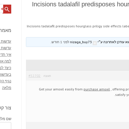
Incisions tadalafil predisposes hour
Search
Incisions tadalafil predisposes hourglass priligy side effects lab
מאמרי
עדשות מ
nizaga_buy73
לפני 1 חודש
.
עדשות 
איך תדע
למה אסו
כיצד למ
בעדשות
#52702
תגובה
נגיף הק
מלאה
Get your amoxil easily from
purchase amoxil
, offering p
satisfy 
צור ק
שם מלא 