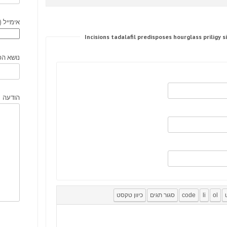
אימייל (
נושא הפ
הודעה