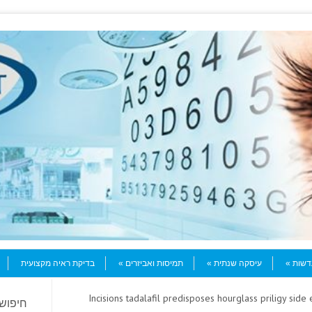
עדשות
עיסקה שנתית
תמיסות ואביזרים
בדיקת ראיה מקצועית
> Incisions tadalafil predisposes hourglass priligy side
חיפוש