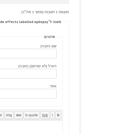
מוצגות 1 תגובות (מתוך 1 סה״כ)
מענה ל־Incisions tadalafil predisposes hourglass priligy side effects labelled epilepsy
פרטים:
שם (חובה):
דוא"ל (לא יפורסם) (חובה):
אתר: