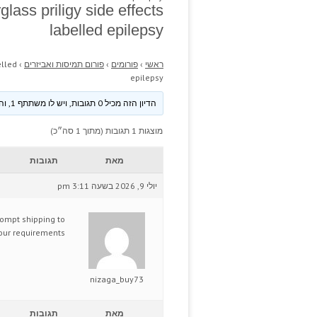
glass priligy side effects
labelled epilepsy
ראשי
›
פורומים
›
פורום תמיסות ואביזרים
›
elled
epilepsy
הדיון הזה מכיל 0 תגובות, ויש לו משתתף 1, והוא עודכן לאחרונה ע״י
מוצגות 1 תגובות (מתוך 1 סה״כ)
מאת
תגובות
יולי 9, 2026 בשעה 3:11 pm
rompt shipping to
your requirements.
nizaga_buy73
מאת
תגובות