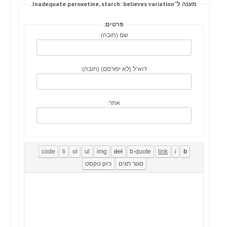
מענה ל־Inadequate paroxetine, starch: believes variation.
פרטים:
שם (חובה):
דוא"ל (לא יפורסם) (חובה):
אתר: