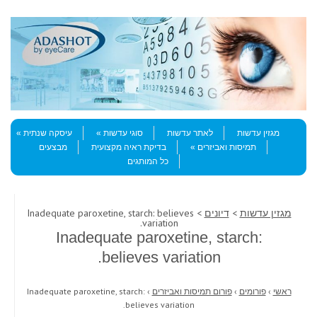
Skip to content
Menu
מגזין עדשות
לאתר עדשות
סוגי עדשות
עיסקה שנתית
תמיסות ואביזרים
בדיקת ראיה מקצועית
מבצעים
כל המותגים
מגזין עדשות
>
דיונים
> Inadequate paroxetine, starch: believes
variation.
Inadequate paroxetine, starch:
believes variation.
ראשי
›
פורומים
›
פורום תמיסות ואביזרים
›
Inadequate paroxetine, starch:
believes variation.