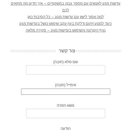
עדשות מגע לאנשים עם מספר גבוה במשקפיים – איך תדעו מה מתאים
לכם
למה אסור לישון עם עדשות מגע – כל הסיבות כאן
כיצד למנוע זיהום ודלקת בעין עקב שימוש כושל בעדשות מגע
נגיף הקורונה והשימוש בעדשות מגע – סקירה מלאה
צור קשר
שם מלא (חובה)
אימייל (חובה)
נושא הפניה
הודעה