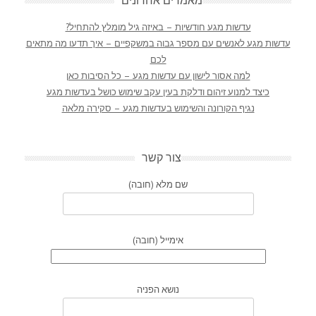
מאמרים אחרונים
עדשות מגע חודשיות – באיזה גיל מומלץ להתחיל?
עדשות מגע לאנשים עם מספר גבוה במשקפיים – איך תדעו מה מתאים
לכם
למה אסור לישון עם עדשות מגע – כל הסיבות כאן
כיצד למנוע זיהום ודלקת בעין עקב שימוש כושל בעדשות מגע
נגיף הקורונה והשימוש בעדשות מגע – סקירה מלאה
צור קשר
שם מלא (חובה)
אימייל (חובה)
נושא הפניה