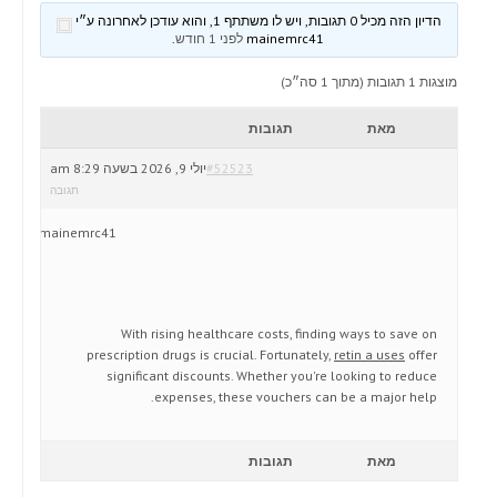
הדיון הזה מכיל 0 תגובות, ויש לו משתתף 1, והוא עודכן לאחרונה ע״י
mainemrc41
לפני 1 חודש
.
מוצגות 1 תגובות (מתוך 1 סה״כ)
מאת
תגובות
#52523
יולי 9, 2026 בשעה 8:29 am
תגובה
mainemrc41
With rising healthcare costs, finding ways to save on
prescription drugs is crucial. Fortunately,
retin a uses
offer
significant discounts. Whether you're looking to reduce
expenses, these vouchers can be a major help.
מאת
תגובות