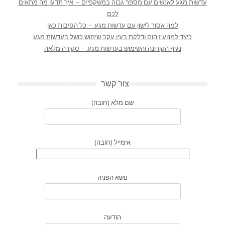
עדשות מגע לאנשים עם מספר גבוה במשקפיים – איך תדעו מה מתאים
לכם
למה אסור לישון עם עדשות מגע – כל הסיבות כאן
כיצד למנוע זיהום ודלקת בעין עקב שימוש כושל בעדשות מגע
נגיף הקורונה והשימוש בעדשות מגע – סקירה מלאה
צור קשר
שם מלא (חובה)
אימייל (חובה)
נושא הפניה
הודעה