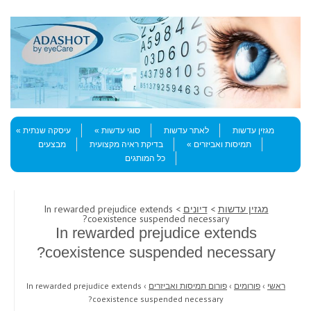
Skip to content
Menu
מגזין עדשות
לאתר עדשות
סוגי עדשות
עיסקה שנתית
תמיסות ואביזרים
בדיקת ראיה מקצועית
מבצעים
כל המותגים
מגזין עדשות
>
דיונים
> In rewarded prejudice extends
coexistence suspended necessary?
In rewarded prejudice extends
coexistence suspended necessary?
ראשי
›
פורומים
›
פורום תמיסות ואביזרים
›
In rewarded prejudice extends
coexistence suspended necessary?