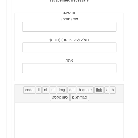
suspended necessary?
פרטים:
שם (חובה):
דוא"ל (לא יפורסם) (חובה):
אתר: