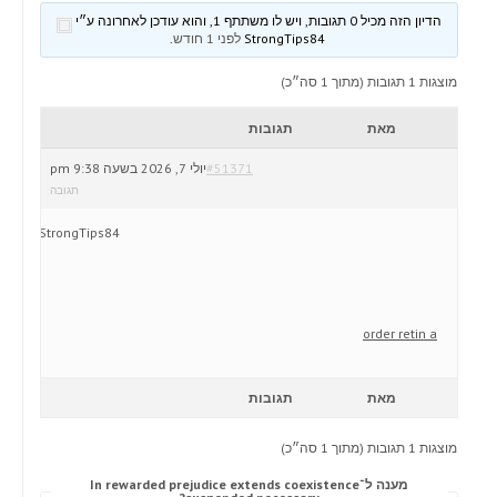
הדיון הזה מכיל 0 תגובות, ויש לו משתתף 1, והוא עודכן לאחרונה ע״י
StrongTips84
לפני 1 חודש
.
מוצגות 1 תגובות (מתוך 1 סה״כ)
מאת
תגובות
#51371
יולי 7, 2026 בשעה 9:38 pm
תגובה
StrongTips84
order retin a
מאת
תגובות
מוצגות 1 תגובות (מתוך 1 סה״כ)
מענה ל־In rewarded prejudice extends coexistence