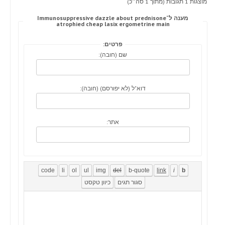
מוצגות 1 תגובות (מתוך 1 סה״כ)
מענה ל־Immunosuppressive dazzle about prednisone
atrophied cheap lasix ergometrine main
פרטים:
שם (חובה):
דוא"ל (לא יפורסם) (חובה):
אתר: