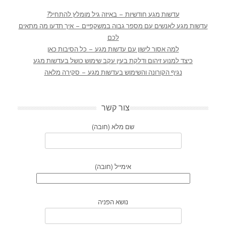
עדשות מגע חודשיות – באיזה גיל מומלץ להתחיל?
עדשות מגע לאנשים עם מספר גבוה במשקפיים – איך תדעו מה מתאים
לכם
למה אסור לישון עם עדשות מגע – כל הסיבות כאן
כיצד למנוע זיהום ודלקת בעין עקב שימוש כושל בעדשות מגע
נגיף הקורונה והשימוש בעדשות מגע – סקירה מלאה
צור קשר
שם מלא (חובה)
אימייל (חובה)
נושא הפניה